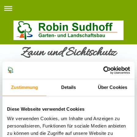
Zaun und Sichtschutz
wählen Sie
zwischen:
Mediterrane
Zustimmung
Details
Über Cookies
Ecke
Vorgefärbte
Diese Webseite verwendet Cookies
Sichtschutzel
Wir verwenden Cookies, um Inhalte und Anzeigen zu
emente
personalisieren, Funktionen für soziale Medien anbieten
zu können und die Zugriffe auf unsere Website zu
Neubau einer Gartenmauer