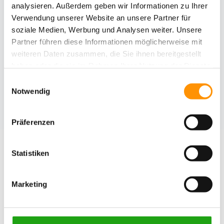
analysieren. Außerdem geben wir Informationen zu Ihrer
Verwendung unserer Website an unsere Partner für
Stabmattengitterzaun mit gepflasterter
Rasenkante
soziale Medien, Werbung und Analysen weiter. Unsere
Partner führen diese Informationen möglicherweise mit
weiteren Daten zusammen, die Sie ihnen bereitgestellt
Sichtschutzelemente aus Baustahl bewachsen
mit Efeu
haben oder die sie im Rahmen Ihrer Nutzung der Dienste
gesammelt haben.
Einwilligungsauswahl
Stabmattengitterzaun und Tor
Notwendig
Anthrazitfarbener Stabmattengitterzaun als
Grundstückseinzäunung
Präferenzen
Statistiken
Interesse an einer Gartenberatung?
Wir schauen gerne bei Ihnen zu Hause vorbei und
beraten Sie vor Ort. Nehmen Sie Kontakt mit uns auf:
Marketing
05222/ 8500 850