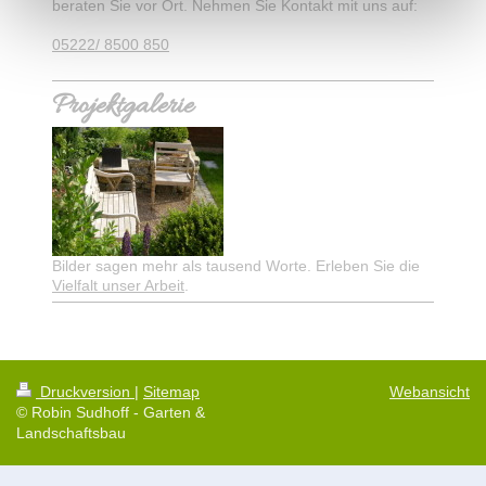
beraten Sie vor Ort. Nehmen Sie Kontakt mit uns auf:
05222/ 8500 850
Projektgalerie
Bilder sagen mehr als tausend Worte. Erleben Sie die
Vielfalt unser Arbeit
.
Druckversion
|
Sitemap
Webansicht
© Robin Sudhoff - Garten &
Landschaftsbau